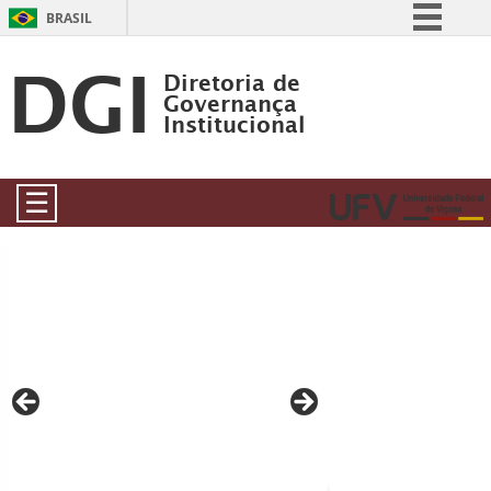
BRASIL
DGI
Simplifique!
Diretoria de
Comunica BR
Governança
Institucional
Participe
Acesso à informação
☰
Legislação
Canais