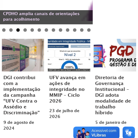
UFV se destaca em avaliação nacional de
DGI promove capacitações sobre
CGU lança e-Agendas 2.0 para reforçar a
Transparência Ativa: UFV está entre as
CPDHO amplia canais de orientações
Encarregado pelo Tratamento de Dados
governança, gestão e sustentabilidade
UFV avança em ações de integridade no
Convênios nos campi Florestal e Rio
transparência das agendas de
DGI adota Programa de Gestão e
instituições número um no ranking
para acolhimento
Pessoais da UFV
ambiental e social.
ciclo 2026 do MMIP
Paranaíba
autoridades públicas
Desempenho
DGI contribui
UFV avança em
Diretoria de
com a
ações de
Governança
implementação
integridade no
Institucional –
da campanha
MMIP – Ciclo
DGI adota
“UFV Contra o
2026
modalidade de
Assédio e
trabalho
23 de julho de
Discriminação”
híbrido
2026
9 de agosto de
5 de janeiro de
2024
2026