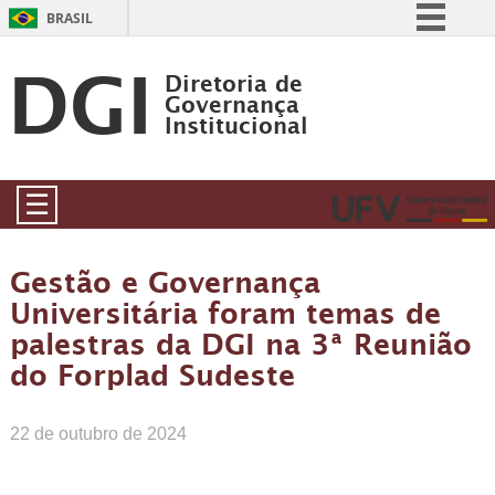
BRASIL
DGI
Simplifique!
Diretoria de
Comunica BR
Governança
Institucional
Participe
Acesso à informação
☰
Legislação
Canais
Gestão e Governança
Universitária foram temas de
palestras da DGI na 3ª Reunião
do Forplad Sudeste
22 de outubro de 2024