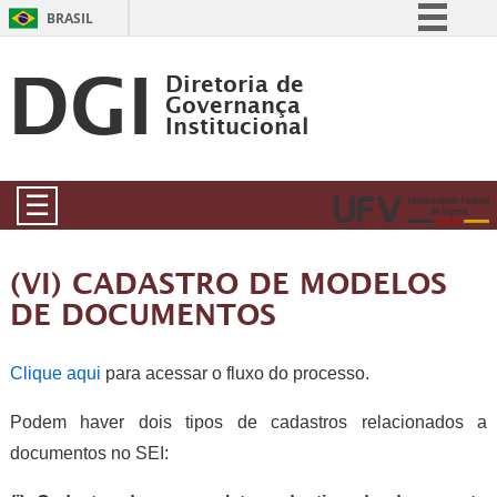
BRASIL
DGI
Simplifique!
Diretoria de
Comunica BR
Governança
Institucional
Participe
Acesso à informação
☰
Legislação
Canais
(VI) CADASTRO DE MODELOS
DE DOCUMENTOS
Clique aqui
para acessar o fluxo do processo.
Podem haver dois tipos de cadastros relacionados a
documentos no SEI: