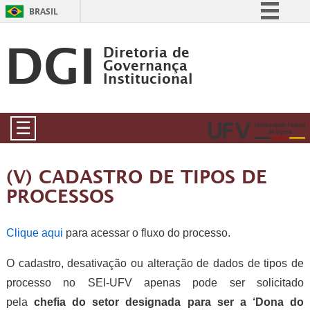
BRASIL
DGI
Simplifique!
Diretoria de
Comunica BR
Governança
Institucional
Participe
Acesso à informação
☰
Legislação
Canais
(V) CADASTRO DE TIPOS DE
PROCESSOS
Clique aqui
para acessar o fluxo do processo.
O cadastro, desativação ou alteração de dados de tipos de
processo no SEI-UFV apenas pode ser solicitado
pela
chefia do setor designada para ser a ‘Dona do