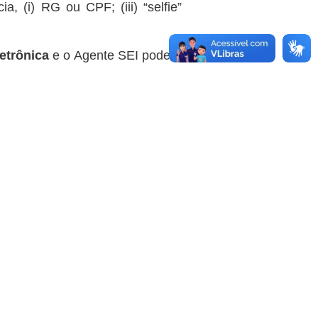
, (i) RG ou CPF; (iii) “selfie”
etrônica
e o Agente SEI poderá