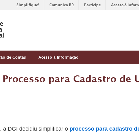
Simplifique!
Comunica BR
Participe
Acesso à infor
de
a
al
ção de Contas
Acesso à Informação
o Processo para Cadastro de 
a DGI decidiu simplificar o
processo para cadastro d