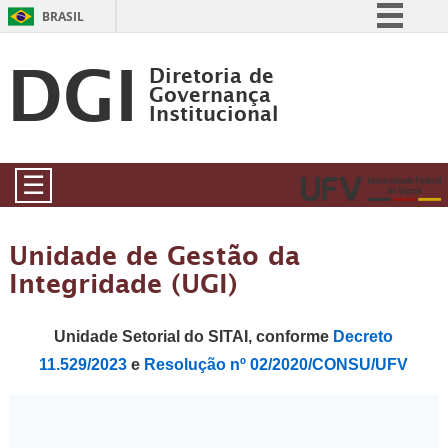
BRASIL
DGI
Simplifique!
Diretoria de
Comunica BR
Governança
Institucional
Participe
Acesso à informação
☰
Legislação
Canais
Unidade de Gestão da
Integridade (UGI)
Unidade Setorial do SITAI, conforme
Decreto
11.529/2023
e
Resolução nº 02/2020/CONSU/UFV